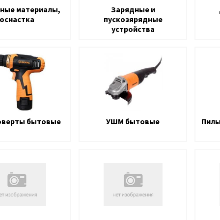
ные материалы,
Зарядные и
оснастка
пускозярядные
устройства
оверты бытовые
УШМ бытовые
Пилы