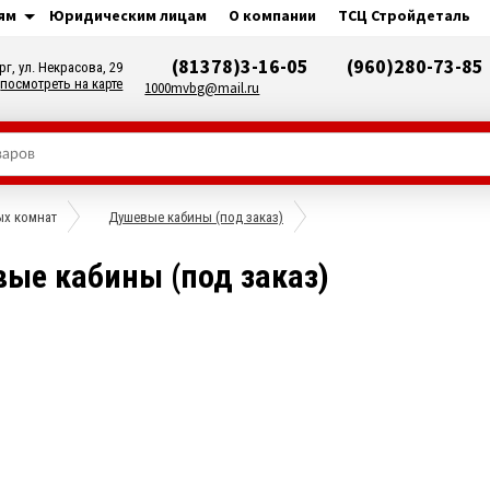
ям
Юридическим лицам
О компании
ТСЦ Стройдеталь
(81378)3-16-05
(960)280-73-85
рг, ул. Некрасова, 29
посмотреть на карте
1000mvbg@mail.ru
ых комнат
Душевые кабины (под заказ)
ые кабины (под заказ)