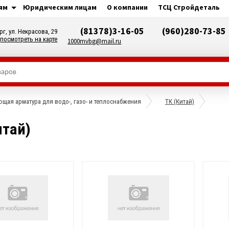
ям
Юридическим лицам
О компании
ТСЦ Стройдеталь
(81378)3-16-05
(960)280-73-85
рг, ул. Некрасова, 29
посмотреть на карте
1000mvbg@mail.ru
щая арматура для водо-, газо- и теплоснабжения
ТК (Китай)
итай)