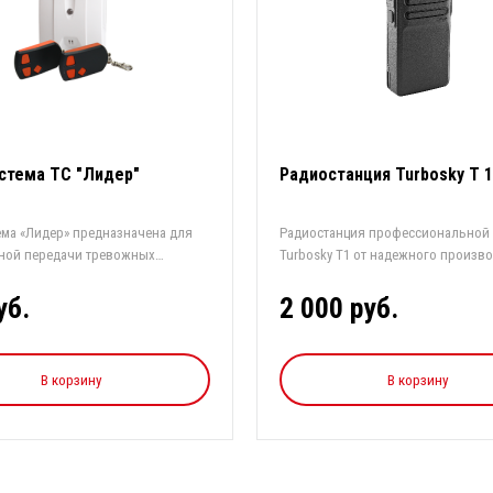
стема ТС "Лидер"
Радиостанция Turbosky T 1
ема «Лидер» предназначена для
Радиостанция профессиональной
ной передачи тревожных
Turbosky T1 от надежного производ
уб.
2 000 руб.
В корзину
В корзину