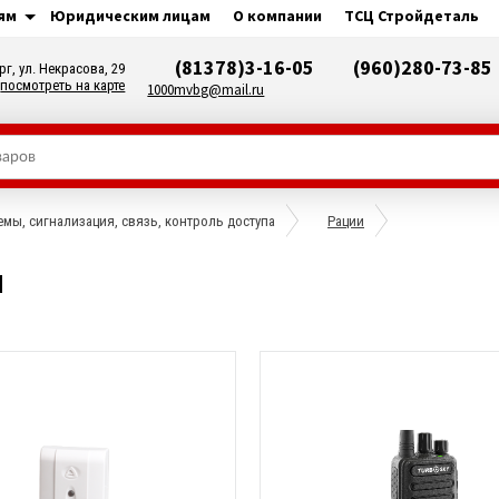
ям
Юридическим лицам
О компании
ТСЦ Стройдеталь
(81378)3-16-05
(960)280-73-85
рг, ул. Некрасова, 29
посмотреть на карте
1000mvbg@mail.ru
мы, сигнализация, связь, контроль доступа
Рации
и