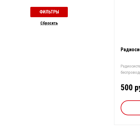
Cбросить
Радиоси
Радиосист
беспровод
извещен...
500 р